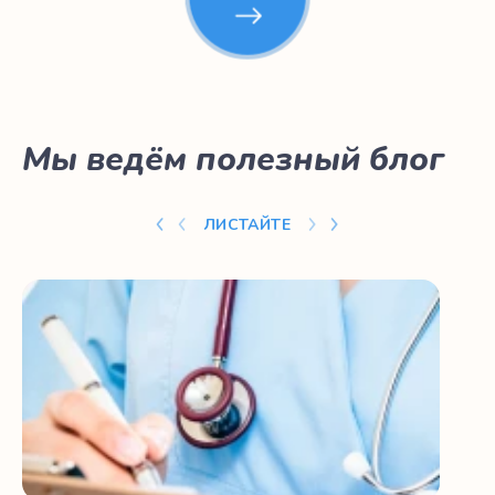
Мы ведём полезный блог
ЛИСТАЙТЕ
Эндопротезирование. Алгоритм вмешательства
Ма