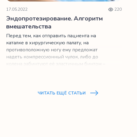
17.05.2022
220
23
Эндопротезирование. Алгоритм
М
вмешательства
с
п
Перед тем, как отправить пациента на
каталке в хирургическую палату, на
В 
противоположную ногу ему предложат
не
надеть компрессионный чулок, либо до
по
колена забинтуют её эластичным бинтом –
пр
это позволит избежать образования
тромбов. Далее оперируемому вводят
анестезию – общую или регионарную.
ЧИТАТЬ ЕЩЁ СТАТЬИ