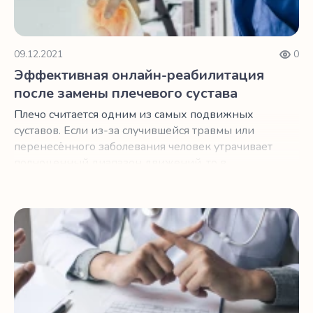
специалистами, поможет подготовиться к
вмешательству и восстановиться в домашних
условиях в кратчайшие сроки.
09.12.2021
0
Эффективная онлайн-реабилитация
после замены плечевого сустава
Плечо считается одним из самых подвижных
суставов. Если из-за случившейся травмы или
перенесённого заболевания человек утрачивает
полноценный диапазон движений, то в
результате ощутимо ухудшается качество жизни.
Противопоказания к операции по замене сустава: пре