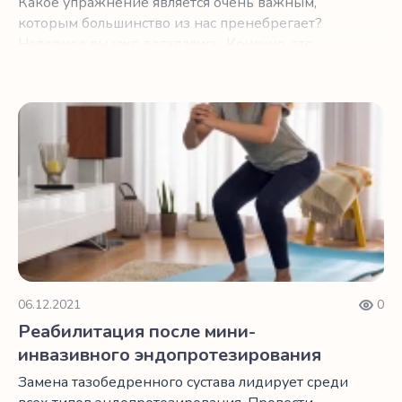
Какое упражнение является очень важным,
которым большинство из нас пренебрегает?
Наверное вы уже догадались. Конечно, это
растяжка мышц.
Реабилитация после мини-инвазивного эндопротезир
06.12.2021
0
Реабилитация после мини-
инвазивного эндопротезирования
Замена тазобедренного сустава лидирует среди