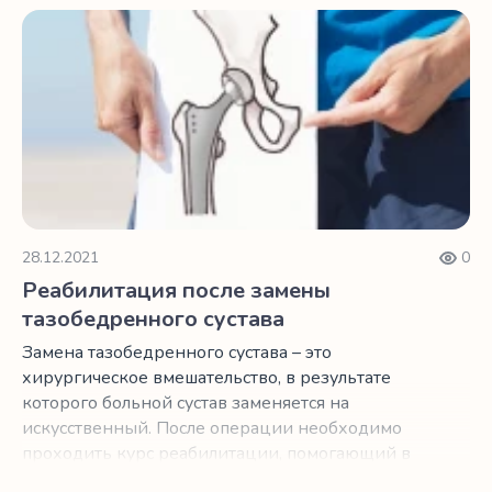
лекарственными препаратами уже не помогает,
Реабилитация после замены тазобедренного сустава
то в большинстве случаев врачи назначают
операцию по установке импланта.
28.12.2021
0
Реабилитация после замены
тазобедренного сустава
Замена тазобедренного сустава – это
хирургическое вмешательство, в результате
которого больной сустав заменяется на
искусственный. После операции необходимо
проходить курс реабилитации, помогающий в
скором времени вернуться к полноценной