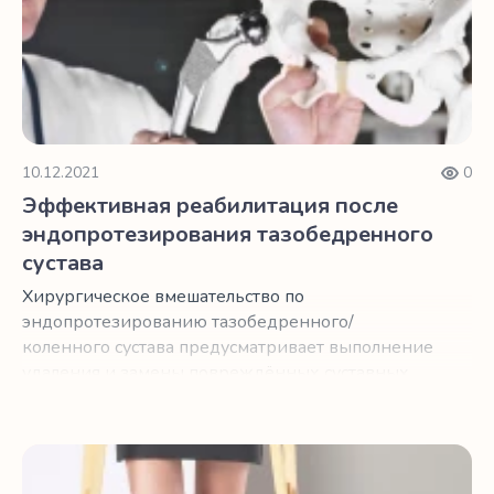
10.12.2021
0
Эффективная реабилитация после
эндопротезирования тазобедренного
сустава
Хирургическое вмешательство по
эндопротезированию тазобедренного/
коленного сустава предусматривает выполнение
удаления и замены повреждённых суставных
компонентов на эндопротез.
Преимущества реабилитации после эндопротезирования