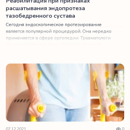
Реабилитация при признаках
расшатывания эндопротеза
тазобедренного сустава
Сегодня эндоскопическое протезирование
является популярной процедурой. Она нередко
применяется в сфере ортопедии. Травматологи
также практикуют данный метод, который
неоднократно доказывал свою эффективность.
Реабилитация после биполярного эндопротеза тазобедр
07.12.2021
0