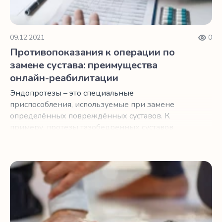
09.12.2021
0
Противопоказания к операции по
замене сустава: преимущества
онлайн-реабилитации
Эндопротезы – это специальные
приспособления, используемые при замене
определённых повреждённых суставов. К
примеру, протезы тазобедренных суставов
помогают людям после операции полноценно
двигаться без ощущения каких-либо
дискомфортных ощущений и препятствий.
Однополюсное эндопротезирование тазобедренного су