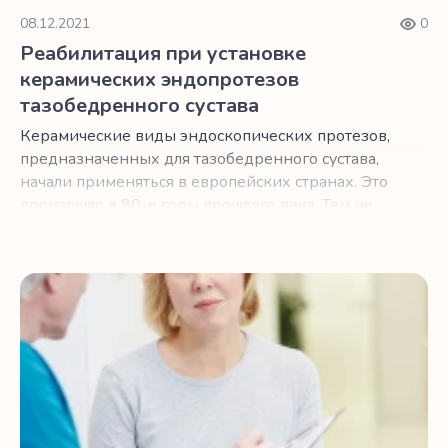
08.12.2021
0
Реабилитация при установке
керамических эндопротезов
тазобедренного сустава
Керамические виды эндоскопических протезов,
предназначенных для тазобедренного сустава,
начали применяться в европейских странах. Это
произошло в 80-е годы прошлого века. Тем не
менее, в США они стали использоваться
относительно недавно. Керамика может
рассматриваться как альтернатива различным
Реабилитация для продления срока службы эндопротеза
сплавам. У нее есть ряд уникальных качеств,
высоко ценящихся специалистами,
производящими протезы. В результате
получаются изделия, характеризующиеся
длительным сроком использования и отличным
функционалом.