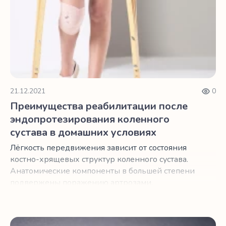
21.12.2021
0
Преимущества реабилитации после
эндопротезирования коленного
сустава в домашних условиях
Лёгкость передвижения зависит от состояния
костно-хрящевых структур коленного сустава.
Анатомические компоненты в большей степени
подвержены поражению артрозами.
Эндопротезирование является оптимальной
возможностью восстановления двигательных
функций.
Реабилитация после эндопротезирования тазобедренно