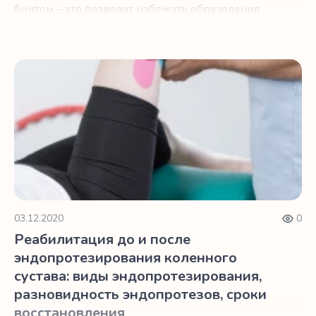
бинтом – это позволит избежать образования
тромбов. Далее оперируемому вводят
анестезию – общую или регионарную.
Реабилитация до и после эндопротезирования коленног
03.12.2020
0
Реабилитация до и после
эндопротезирования коленного
сустава: виды эндопротезирования,
разновидность эндопротезов, сроки
восстановления