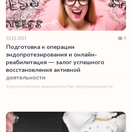
10.12.2021
0
Подготовка к операции
эндопротезирования и онлайн-
реабилитация — залог успешного
восстановления активной
деятельности
Хирургическое вмешательство воспринимается
человеческим организмом как сильный стресс.
Именно по этой причине если хирургом
назначается эндопротезирование, следует
уделить особое внимание подготовке к
Эффективная реабилитация после эндопротезирования
операции и реабилитационному периоду.