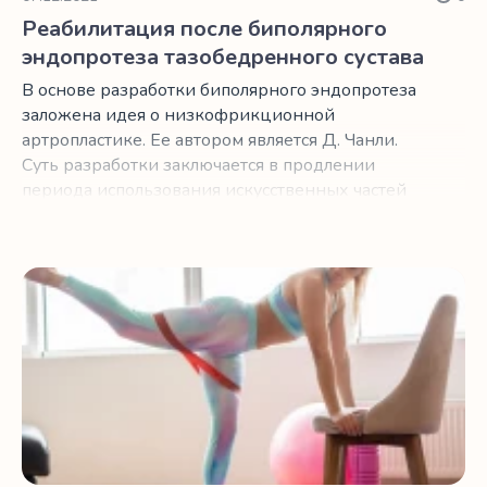
Реабилитация после биполярного
эндопротеза тазобедренного сустава
В основе разработки биполярного эндопротеза
заложена идея о низкофрикционной
артропластике. Ее автором является Д. Чанли.
Суть разработки заключается в продлении
периода использования искусственных частей
тела и увеличении диапазона перемещения
внедренного сустава. В середине 70-х годов
была выполнена первая процедура, во время
Реабилитация при установке керамических эндопротез
которой специалисты применили разработку.
Сейчас процедура достаточно популярна, она
практикуется во многих клиниках и в сочетании
в онлайн-реабилитацией после
эндопротезирования показывает хорошую
эффективность, поэтому следует рассказать о
ней более подробно.