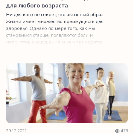
для любого возраста
Ни для кого не секрет, что активный образ
жизни имеет множество преимуществ для
здоровья. Однако по мере того, как мы
становимся старше, появляются боли и
неприятные ощущения, и нам приходится
иметь дело с новой реальностью, которая не
позволяет нам вести активный образ жизни.
Фитнес после 60: оставайтесь сильными!
29.12.2021
479