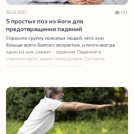
30.12.2021
611
5 простых поз из йоги для
предотвращения падений
Спросите группу пожилых людей, чего они
больше всего боятся с возрастом, и почти всегда
один из них скажет - падения. Падение в
старости часто имеет последствия. Согласно
данным всемирной организации
здравоохранения, каждый третий человек в
пожилом возрасте падает ежегодно, а самая
распространенная причина
Польза приседаний после 50 лет
эндопротезирования после перелома шейки
бедра – падения.