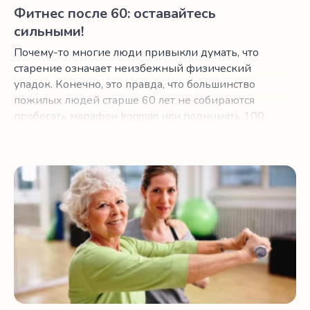
Фитнес после 60: оставайтесь
сильными!
Почему-то многие люди привыкли думать, что
старение означает неизбежный физический
упадок. Конечно, это правда, что большинство
пожилых людей старше 60 лет не собираются
пробегать марафон Ironman или поднимать 100
– килограммовые штанги. Однако недавние
исследования показывают, что пожилые люди
могут продолжать оставаться сильнее и
Важность физической активности для здорового старе
здоровее с помощью регулярных упражнений,
особенно силовых тренировок.