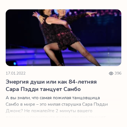
продуктов, их состав, экологию и пр.
Энергия души или как 84-летняя Сара Пэдди танцует С
17.01.2022
396
Энергия души или как 84-летняя
Сара Пэдди танцует Самбо
А вы знали, что самая пожилая танцовщица
Самбо в мире – это милая старушка Сара Пэдди
Джонс? Не пожалейте 2 минуты вашего
времени и посмотрите видео, как она танцует,
а также весело разыгрывает прохожих.