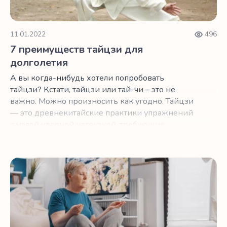
11.01.2022
496
7 преимуществ тайцзи для
долголетия
А вы когда-нибудь хотели попробовать
тайцзи? Кстати, тайцзи или тай-чи – это не
важно. Можно произносить как угодно. Тайцзи
— это древнекитайские практики упражнений
с малой ударной нагрузкой, требующие
координации и глубокой концентрации.
Готовимся к первому EASY-занятию