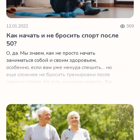
12.01.2022
369
Как начать и не бросить спорт после
50?
О, да. Мы знаем, как не просто начать
заниматься собой и своим здоровьем,
особенно, если вам уже некуда спешить… но
еще сложнее не бросить тренировки после
смелого старта. Но есть хорошая новость. Вас
никто не обязывает поклясться в том, что в этом
году именно вы станете номером один в
забеге на 42 км. Мы работаем для тех, кто
Выбираемся из сидячего образа жизни с помощью ход
просто хочет быть в хорошей форме и не
стремится бить олимпийские рекорды.