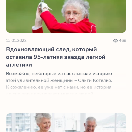
новость в том, что это можно предотвратить.
13.01.2022
468
Вдохновляющий след, который
оставила 95-летняя звезда легкой
атлетики
Возможно, некоторые из вас слышали историю
этой удивительной женщины – Ольги Котелко.
К сожалению, ее уже нет с нами, но ее история
до сих пор вдохновляет многих людей,
особенно пожилого возраста.
Преимущества пилатеса для людей старше 60