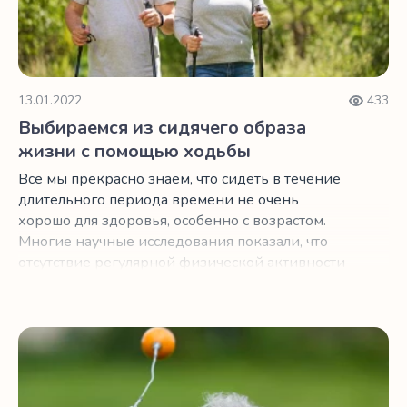
13.01.2022
433
Выбираемся из сидячего образа
жизни с помощью ходьбы
Все мы прекрасно знаем, что сидеть в течение
длительного периода времени не очень
хорошо для здоровья, особенно с возрастом.
Многие научные исследования показали, что
отсутствие регулярной физической активности
в пожилом возрасте может значительно
увеличить шансы развития сердечно-
сосудистых заболеваний, остеопороза и других
Вдохновляющий след, который оставила 95-летняя звез
хронических заболеваний. Конечно, с
возрастом мы, как правило, меньше двигаемся,
иногда из-за травмы или болезни. Хорошая