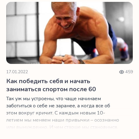
только порадоваться за вас!
Как победить себя и начать заниматься спортом после 6
17.01.2022
459
Как победить себя и начать
заниматься спортом после 60
Так уж мы устроены, что чаще начинаем
заботиться о себе не заранее, а когда все об
этом вокруг кричит. С каждым новым 10-
летием мы меняем наши привычки – осознанно
или вынужденно. И чем старше мы становимся,
тем больше обращаем внимания на этикетки