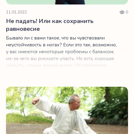
11.01.2022
0
Не падать! Или как сохранить
равновесие
Бывало ли с вами такое, что вы чувствовали
неустойчивость в ногах? Если это так, возможно,
у вас имеются некоторые проблемы с балансом,
из-за чего вы рискуете упасть. Но есть хорошая
новость – таких людей много. По статистике,
каждый четвертый человек старше 65 лет падает
не реже одного раза в год, и около 20% этих
падений приводят к серьезным травмам.
7 преимуществ тайцзи для долголетия