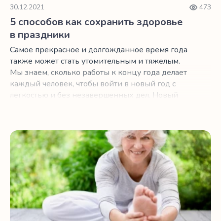
30.12.2021
473
5 способов как сохранить здоровье
в праздники
Самое прекрасное и долгожданное время года
также может стать утомительным и тяжелым.
Мы знаем, сколько работы к концу года делает
каждый человек, чтобы войти в новый год с
легкостью и без незавершенных дел. Новый
год кажется волшебным для всех, но важно
также позаботиться о себе. Вот 5 способов
позаботиться о себе в этот праздничный сезон.
5 простых поз из йоги для предотвращения падений