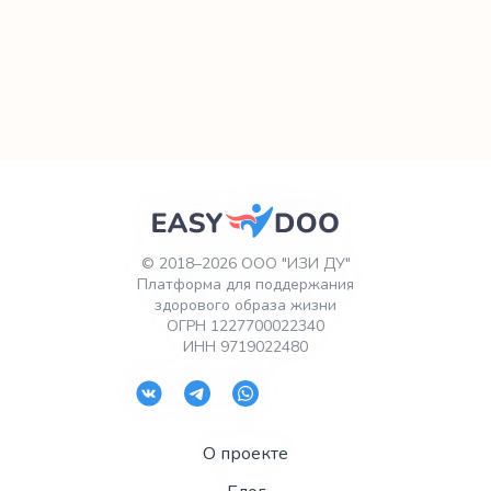
серьезно относятся к фитнесу, потому что хотят
выглядеть и чувствовать себя лучше. Что ж,
теперь, согласно недавнему исследованию,
есть еще одна причина, по которой мужчины в
нашей жизни должны быть в форме, — фитнес
после 60 лет может снизить риск развития
рака у пожилых мужчин.
© 2018–2026 ООО "ИЗИ ДУ"
Платформа для поддержания
здорового образа жизни
ОГРН 1227700022340
ИНН 9719022480
О проекте