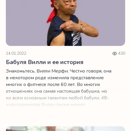
14.01.2022
430
Бабуля Вилли и ее история
Знакомьтесь, Вилли Мерфи. Честно говоря, она
в некотором роде изменила представление
многих о фитнесе после 60 лет. Во многих
отношениях она самая настоящая бабушка, но
ко всем основным талантам любой бабули, 48-
килограммовая Вилли также может
подтягиваться, отжиматься на одной руке и
даже взять вес в 90 кг для выполнения
становой тяги.
Главное сделать шаг только сегодня