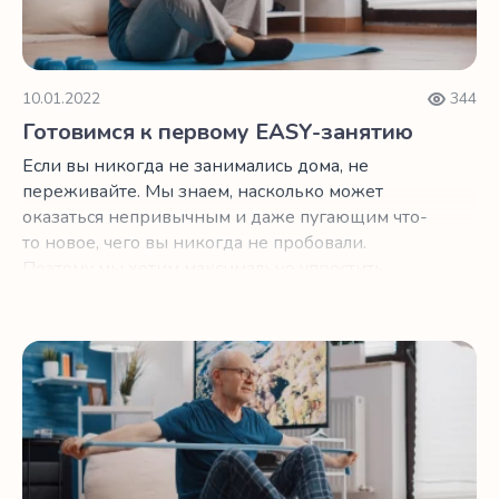
10.01.2022
344
Готовимся к первому EASY-занятию
Если вы никогда не занимались дома, не
переживайте. Мы знаем, насколько может
оказаться непривычным и даже пугающим что-
то новое, чего вы никогда не пробовали.
Поэтому мы хотим максимально упростить
вашу первую тренировку с EASY DOO.
Как начать и не бросить спорт после 50?