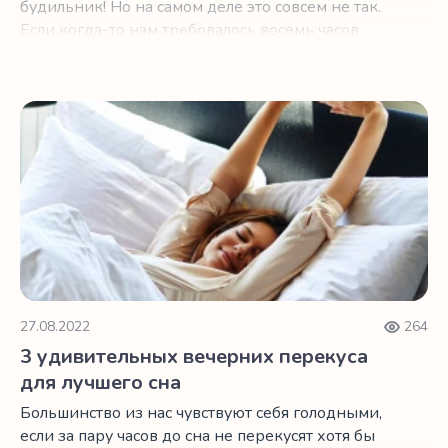
будильник! Но на самом деле это совсем не так.
Если когда-то нам требовалось восемь часов
сна в сутки, с возрастом нам по-прежнему
требуется столько же сна.
3 удивительных вечерних перекуса для лучшего сна
27.08.2022
264
3 удивительных вечерних перекуса
для лучшего сна
Большинство из нас чувствуют себя голодными,
если за пару часов до сна не перекусят хотя бы