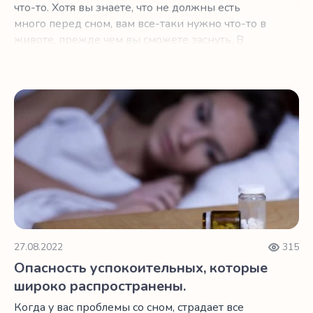
что-то. Хотя вы знаете, что не должны есть
много перед сном, вам все-таки нужно что-то в
животе, прежде чем вы сможете заснуть. В
зависимости от того, ложитесь вы спать ближе
к 20:00 или 2:00, выбор неправильного
перекуса может помешать вам получить
Опасность успокоительных, которые широко распростр
необходимого качества сон. Ниже мы собрали
три перекуса, которые являются полезными и
вкусными. Это нут, киви и терпкий вишневый
сок.
27.08.2022
315
Опасность успокоительных, которые
широко распространены.
Когда у вас проблемы со сном, страдает все