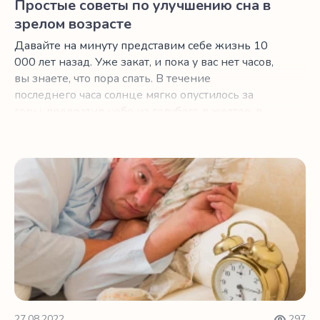
Простые советы по улучшению сна в
зрелом возрасте
Давайте на минуту представим себе жизнь 10
000 лет назад. Уже закат, и пока у вас нет часов,
вы знаете, что пора спать. В течение
последнего часа солнце мягко опустилось за
горы, превратив небо из голубого в желтое, в
красное и в пурпурное.
Сон в пожилом возрасте и циркадные ритмы
27.08.2022
297