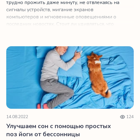
трудно прожить даже минуту, не отвлекаясь на
сигналы устройств, мигание экранов
компьютеров и мгновенные оповещениями о
последних новостях. Стоит ли удивляться, что
мы все так напряжены? Если вы ищете способ
убежать от постоянного натиска беспокойства,
раздражения, гнева, неуверенности в себе,
Улучшаем сон с помощью простых поз йоги от бессонн
беспокойства и внутреннего разговора с самим
собой, которые вызваны повседневными
стрессами, подумайте о медитации. Это
позволит контролировать стресс, повысить
продуктивность и сохранить здоровье и
комфорт.
14.08.2022
124
Улучшаем сон с помощью простых
поз йоги от бессонницы