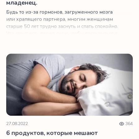
младенец.
Будь то из-за гормонов, загруженного мозга
или храпящего партнера, многим женщинам
старше 50 лет трудно заснуть и спать спокойно.
Что стоит есть перед сном, чтобы погрузиться в
страну грез и остаться там?
6 продуктов, которые мешают крепкому сну в пожилом 
27.08.2022
364
6 продуктов, которые мешают