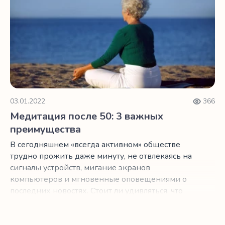
03.01.2022
366
Медитация после 50: 3 важных
преимущества
В сегодняшнем «всегда активном» обществе
трудно прожить даже минуту, не отвлекаясь на
сигналы устройств, мигание экранов
компьютеров и мгновенные оповещениями о
последних новостях. Стоит ли удивляться, что
мы все так напряжены? Если вы ищете способ
убежать от постоянного натиска беспокойства,