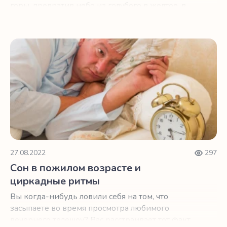
горы, превратив небо из голубого в желтое, в
красное и в пурпурное.
Сон в пожилом возрасте и циркадные ритмы
27.08.2022
297
Сон в пожилом возрасте и
циркадные ритмы
Вы когда-нибудь ловили себя на том, что
засыпаете во время просмотра любимого
вечернего телешоу? Вас расстраивает тот факт,