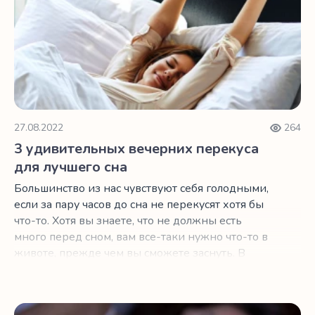
27.08.2022
264
3 удивительных вечерних перекуса
для лучшего сна
Большинство из нас чувствуют себя голодными,
если за пару часов до сна не перекусят хотя бы
что-то. Хотя вы знаете, что не должны есть
много перед сном, вам все-таки нужно что-то в
животе, прежде чем вы сможете заснуть. В
зависимости от того, ложитесь вы спать ближе
к 20:00 или 2:00, выбор неправильного
перекуса может помешать вам получить
Опасность успокоительных, которые широко распростр