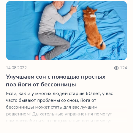
раздражения, гнева, неуверенности в себе,
Улучшаем сон с помощью простых поз йоги от бессонн
беспокойства и внутреннего разговора с самим
собой, которые вызваны повседневными
стрессами, подумайте о медитации. Это
позволит контролировать стресс, повысить
продуктивность и сохранить здоровье и
комфорт.
14.08.2022
124
Улучшаем сон с помощью простых
поз йоги от бессонницы
Если, как и у многих людей старше 60 лет, у вас
часто бывают проблемы со сном, йога от
бессонницы может стать для вас лучшим
решением! Дыхательные упражнения помогут
вам расслабиться, а специальные позы помогут
снять боли, которые не дают вам спать по