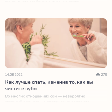
женщин это особенно актуально после
менопаузы.
Как лучше спать, изменив то, как вы чистите зубы
14.08.2022
279
Как лучше спать, изменив то, как вы
чистите зубы
Во многих отношениях сон — невероятно
сложный процесс. На протяжении веков это
было царством мифов и спекуляций.