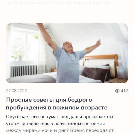
мы просыпаемся в 4 утра, задаваясь вопросом,
вернуться ли в постель или начать день. Что ж,
мы не можем изменить то, как процесс
старения влияет на наше тело, но мы можем
Простые советы для бодрого пробуждения в пожилом в
изменить среду, в которой живем.
27.08.2022
412
Простые советы для бодрого
пробуждения в пожилом возрасте.
Окутывает ли вас туман, когда вы просыпаетесь
утром, оставляя вас в полусонном состоянии
между мирами ночи и дня? Время перехода от