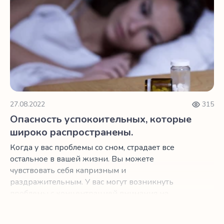
необходимого качества сон. Ниже мы собрали
три перекуса, которые являются полезными и
вкусными. Это нут, киви и терпкий вишневый
сок.
27.08.2022
315
Опасность успокоительных, которые
широко распространены.
Когда у вас проблемы со сном, страдает все
остальное в вашей жизни. Вы можете
чувствовать себя капризным и
раздражительным. У вас могут возникнуть
проблемы с концентрацией внимания на
работе.