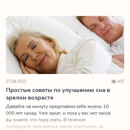
объясним, как то, что вы едите за несколько
часов до сна, может не давать вам спать по
ночам.
Простые советы по улучшению сна в зрелом возрасте
27.08.2022
407
Простые советы по улучшению сна в
зрелом возрасте
Давайте на минуту представим себе жизнь 10
000 лет назад. Уже закат, и пока у вас нет часов,
вы знаете, что пора спать. В течение
последнего часа солнце мягко опустилось за