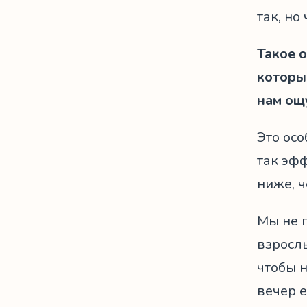
так, но
Такое 
которы
нам ощ
Это ос
так эфф
ниже, 
Мы не г
взрослы
чтобы н
вечер 