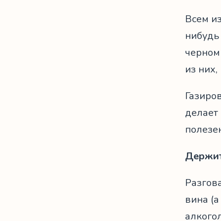
Всем из
нибудь 
черном 
из них,
Газиров
делает
полезен
Держит
Разгов
вина (а
алкогол