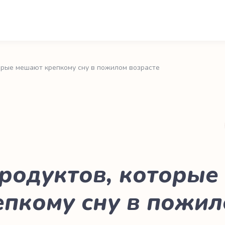
торые мешают крепкому сну в пожилом возрасте
продуктов, которы
епкому сну в пожил