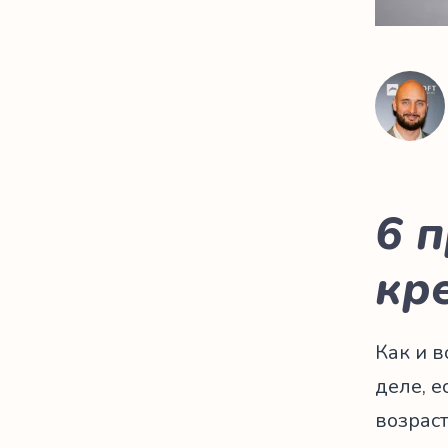
6 
кр
Как и в
деле, е
возраст