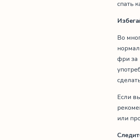
спать 
Избега
Во мно
нормаль
фри за 
употре
сделат
Если вы
рекоме
или про
Следит