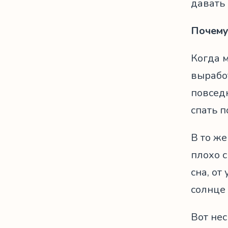
давать 
Почему
Когда 
выработ
повсед
спать п
В то же
плохо 
сна, о
солнце
Вот нес