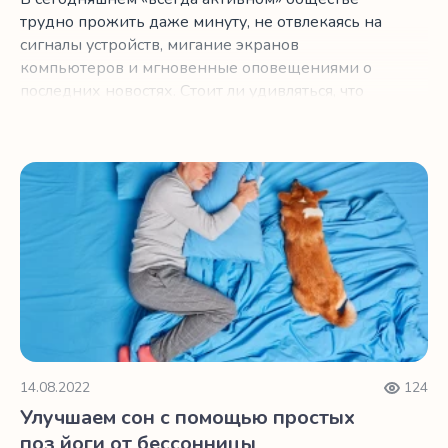
трудно прожить даже минуту, не отвлекаясь на
сигналы устройств, мигание экранов
компьютеров и мгновенные оповещениями о
последних новостях. Стоит ли удивляться, что
мы все так напряжены? Если вы ищете способ
убежать от постоянного натиска беспокойства,
раздражения, гнева, неуверенности в себе,
Улучшаем сон с помощью простых поз йоги от бессонн
беспокойства и внутреннего разговора с самим
собой, которые вызваны повседневными
стрессами, подумайте о медитации. Это
позволит контролировать стресс, повысить
продуктивность и сохранить здоровье и
комфорт.
14.08.2022
124
Улучшаем сон с помощью простых
поз йоги от бессонницы