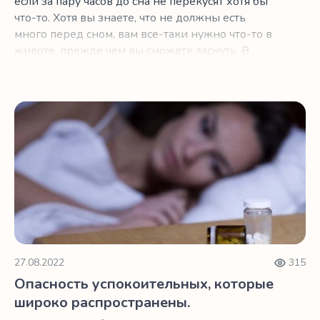
если за пару часов до сна не перекусят хотя бы
что-то. Хотя вы знаете, что не должны есть
много перед сном, вам все-таки нужно что-то в
животе, прежде чем вы сможете заснуть. В
зависимости от того, ложитесь вы спать ближе
к 20:00 или 2:00, выбор неправильного
перекуса может помешать вам получить
Опасность успокоительных, которые широко распростр
необходимого качества сон. Ниже мы собрали
три перекуса, которые являются полезными и
вкусными. Это нут, киви и терпкий вишневый
сок.
27.08.2022
315
Опасность успокоительных, которые
широко распространены.