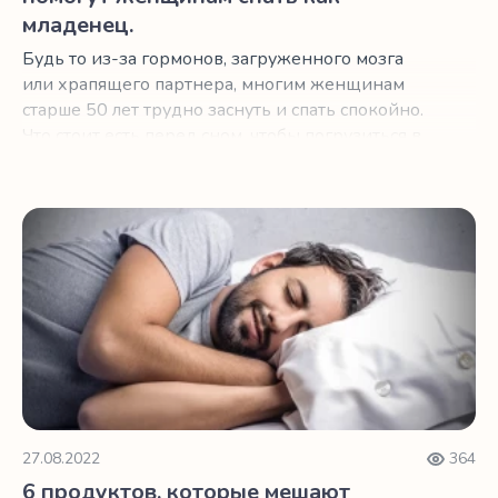
младенец.
Будь то из-за гормонов, загруженного мозга
или храпящего партнера, многим женщинам
старше 50 лет трудно заснуть и спать спокойно.
Что стоит есть перед сном, чтобы погрузиться в
страну грез и остаться там?
6 продуктов, которые мешают крепкому сну в пожилом 
27.08.2022
364
6 продуктов, которые мешают