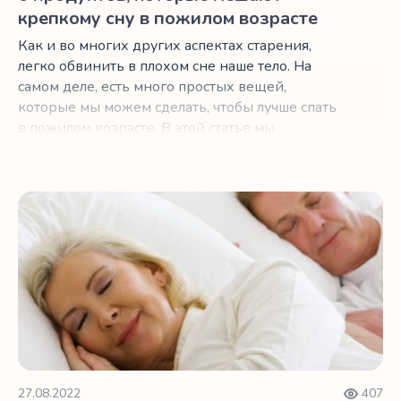
крепкому сну в пожилом возрасте
Как и во многих других аспектах старения,
легко обвинить в плохом сне наше тело. На
самом деле, есть много простых вещей,
которые мы можем сделать, чтобы лучше спать
в пожилом возрасте. В этой статье мы
объясним, как то, что вы едите за несколько
часов до сна, может не давать вам спать по
ночам.
Простые советы по улучшению сна в зрелом возрасте
27.08.2022
407