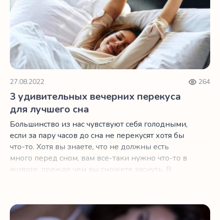
27.08.2022
264
3 удивительных вечерних перекуса
для лучшего сна
Большинство из нас чувствуют себя голодными,
если за пару часов до сна не перекусят хотя бы
что-то. Хотя вы знаете, что не должны есть
много перед сном, вам все-таки нужно что-то в
животе, прежде чем вы сможете заснуть. В
зависимости от того, ложитесь вы спать ближе
к 20:00 или 2:00, выбор неправильного
перекуса может помешать вам получить
Опасность успокоительных, которые широко распростр
необходимого качества сон. Ниже мы собрали