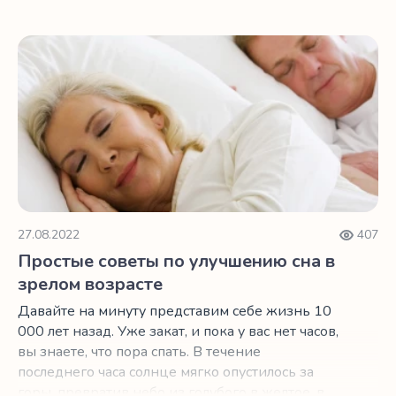
часов до сна, может не давать вам спать по
ночам.
Простые советы по улучшению сна в зрелом возрасте
27.08.2022
407
Простые советы по улучшению сна в
зрелом возрасте
Давайте на минуту представим себе жизнь 10
000 лет назад. Уже закат, и пока у вас нет часов,
вы знаете, что пора спать. В течение
последнего часа солнце мягко опустилось за
горы, превратив небо из голубого в желтое, в