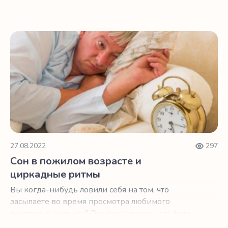
красное и в пурпурное.
Сон в пожилом возрасте и циркадные ритмы
27.08.2022
297
Сон в пожилом возрасте и
циркадные ритмы
Вы когда-нибудь ловили себя на том, что
засыпаете во время просмотра любимого
вечернего телешоу? Вас расстраивает тот факт,
что вы просыпаетесь в 4 часа утра?