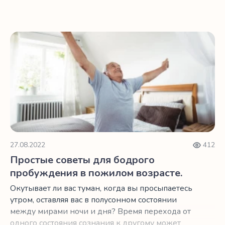
вернуться ли в постель или начать день. Что ж,
мы не можем изменить то, как процесс
старения влияет на наше тело, но мы можем
Простые советы для бодрого пробуждения в пожилом в
изменить среду, в которой живем.
27.08.2022
412
Простые советы для бодрого
пробуждения в пожилом возрасте.
Окутывает ли вас туман, когда вы просыпаетесь
утром, оставляя вас в полусонном состоянии
между мирами ночи и дня? Время перехода от
одного состояния сознания к другому может