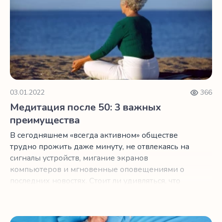
03.01.2022
366
Медитация после 50: 3 важных
преимущества
В сегодняшнем «всегда активном» обществе
трудно прожить даже минуту, не отвлекаясь на
сигналы устройств, мигание экранов
компьютеров и мгновенные оповещениями о
последних новостях. Стоит ли удивляться, что
мы все так напряжены? Если вы ищете способ
убежать от постоянного натиска беспокойства,
раздражения, гнева, неуверенности в себе,
Улучшаем сон с помощью простых поз йоги от бессонн