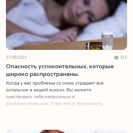
три перекуса, которые являются полезными и
вкусными. Это нут, киви и терпкий вишневый
сок.
27.08.2022
315
Опасность успокоительных, которые
широко распространены.
Когда у вас проблемы со сном, страдает все
остальное в вашей жизни. Вы можете
чувствовать себя капризным и
раздражительным. У вас могут возникнуть
проблемы с концентрацией внимания на
работе.
4 полезных продукта, которые помогут женщинам спать