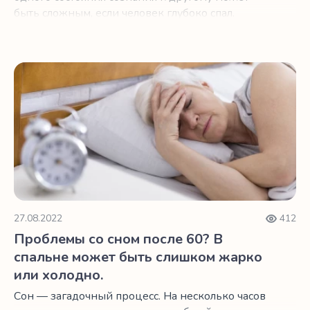
быть сложным, если человек глубоко спал.
Даже когда сна было меньше, чем хотелось бы,
туман может заполнить разум, как облако в
коробке.
Проблемы со сном после 60? В спальне может быть сли
27.08.2022
412
Проблемы со сном после 60? В
спальне может быть слишком жарко
или холодно.
Сон — загадочный процесс. На несколько часов