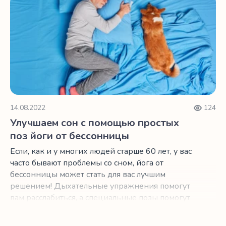
беспокойства и внутреннего разговора с самим
собой, которые вызваны повседневными
стрессами, подумайте о медитации. Это
позволит контролировать стресс, повысить
продуктивность и сохранить здоровье и
комфорт.
14.08.2022
124
Улучшаем сон с помощью простых
поз йоги от бессонницы
Если, как и у многих людей старше 60 лет, у вас
часто бывают проблемы со сном, йога от
бессонницы может стать для вас лучшим
решением! Дыхательные упражнения помогут
вам расслабиться, а специальные позы помогут
снять боли, которые не дают вам спать по
ночам.