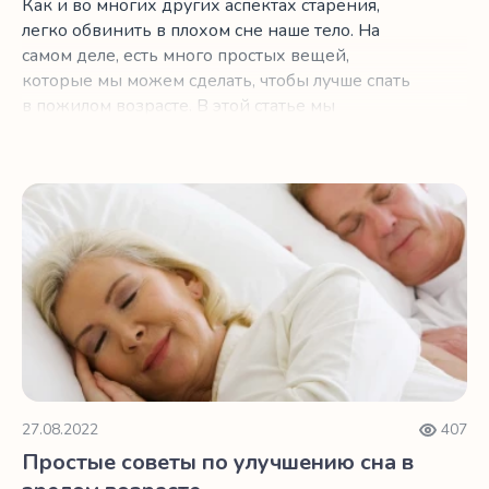
Как и во многих других аспектах старения,
легко обвинить в плохом сне наше тело. На
самом деле, есть много простых вещей,
которые мы можем сделать, чтобы лучше спать
в пожилом возрасте. В этой статье мы
объясним, как то, что вы едите за несколько
часов до сна, может не давать вам спать по
ночам.
Простые советы по улучшению сна в зрелом возрасте
27.08.2022
407
Простые советы по улучшению сна в