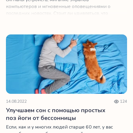
компьютеров и мгновенные оповещениями о
последних новостях. Стоит ли удивляться, что
мы все так напряжены? Если вы ищете способ
убежать от постоянного натиска беспокойства,
раздражения, гнева, неуверенности в себе,
Улучшаем сон с помощью простых поз йоги от бессонн
беспокойства и внутреннего разговора с самим
собой, которые вызваны повседневными
стрессами, подумайте о медитации. Это
позволит контролировать стресс, повысить
продуктивность и сохранить здоровье и
комфорт.
14.08.2022
124
Улучшаем сон с помощью простых
поз йоги от бессонницы
Если, как и у многих людей старше 60 лет, у вас