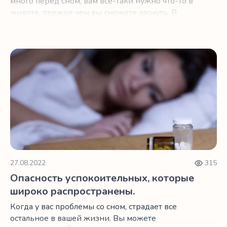
много перед сном, вам все-таки нужно что-то в
животе, прежде чем вы сможете заснуть. В
зависимости от того, ложитесь вы спать ближе
к 20:00 или 2:00, выбор неправильного
перекуса может помешать вам получить
Опасность успокоительных, которые широко распростр
необходимого качества сон. Ниже мы собрали
три перекуса, которые являются полезными и
вкусными. Это нут, киви и терпкий вишневый
сок.
27.08.2022
315
Опасность успокоительных, которые
широко распространены.
Когда у вас проблемы со сном, страдает все
остальное в вашей жизни. Вы можете