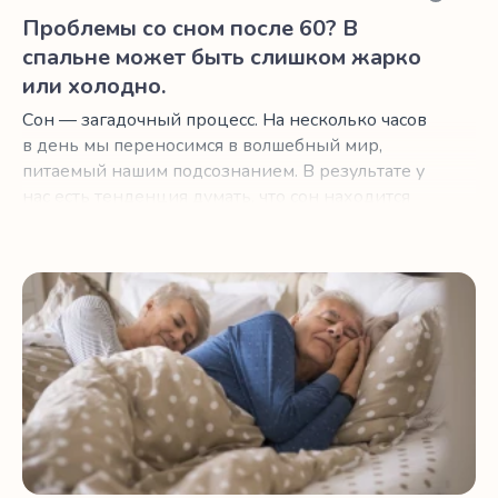
Проблемы со сном после 60? В
спальне может быть слишком жарко
или холодно.
Сон — загадочный процесс. На несколько часов
в день мы переносимся в волшебный мир,
питаемый нашим подсознанием. В результате у
нас есть тенденция думать, что сон находится
вне нашего контроля. Когда что-то идет не так,
мы виним свое стареющее тело или стресс в
нашей жизни.
Как хорошо спать и получать от жизни больше после 60 