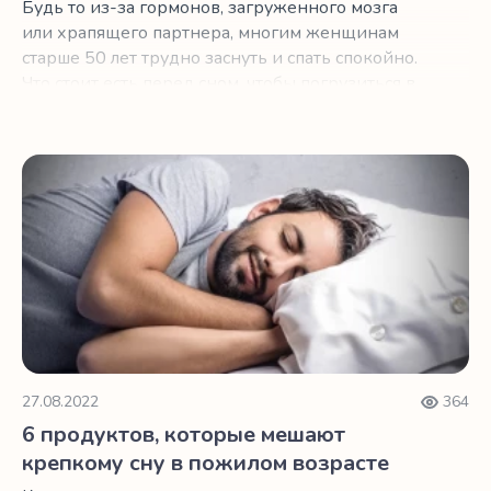
Будь то из-за гормонов, загруженного мозга
или храпящего партнера, многим женщинам
старше 50 лет трудно заснуть и спать спокойно.
Что стоит есть перед сном, чтобы погрузиться в
страну грез и остаться там?
6 продуктов, которые мешают крепкому сну в пожилом 
27.08.2022
364
6 продуктов, которые мешают
крепкому сну в пожилом возрасте