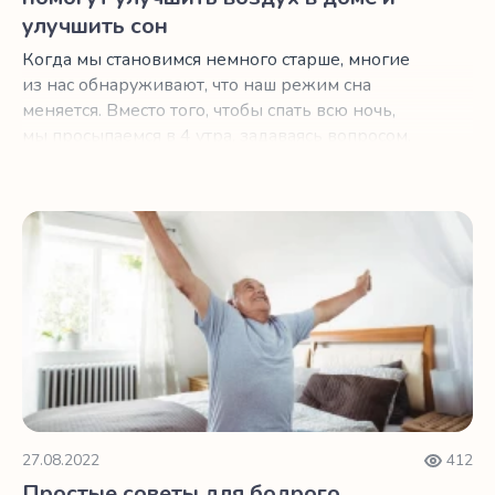
улучшить сон
Когда мы становимся немного старше, многие
из нас обнаруживают, что наш режим сна
меняется. Вместо того, чтобы спать всю ночь,
мы просыпаемся в 4 утра, задаваясь вопросом,
вернуться ли в постель или начать день. Что ж,
мы не можем изменить то, как процесс
старения влияет на наше тело, но мы можем
Простые советы для бодрого пробуждения в пожилом в
изменить среду, в которой живем.
27.08.2022
412
Простые советы для бодрого