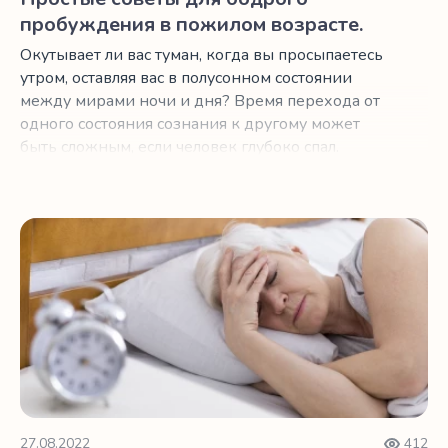
пробуждения в пожилом возрасте.
Окутывает ли вас туман, когда вы просыпаетесь
утром, оставляя вас в полусонном состоянии
между мирами ночи и дня? Время перехода от
одного состояния сознания к другому может
быть сложным, если человек глубоко спал.
Даже когда сна было меньше, чем хотелось бы,
туман может заполнить разум, как облако в
коробке.
Проблемы со сном после 60? В спальне может быть сли
27.08.2022
412