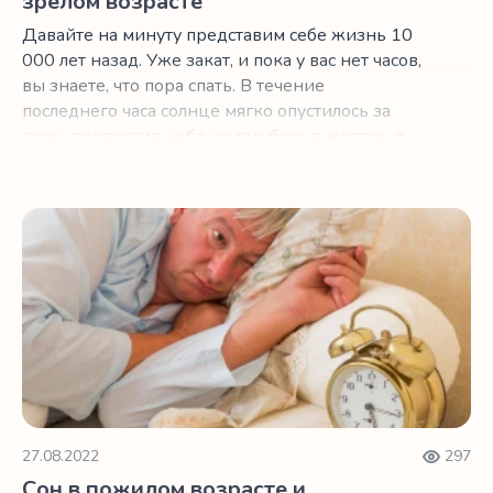
зрелом возрасте
Давайте на минуту представим себе жизнь 10
000 лет назад. Уже закат, и пока у вас нет часов,
вы знаете, что пора спать. В течение
последнего часа солнце мягко опустилось за
горы, превратив небо из голубого в желтое, в
красное и в пурпурное.
Сон в пожилом возрасте и циркадные ритмы
27.08.2022
297
Сон в пожилом возрасте и