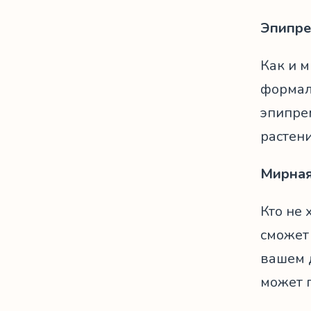
Эпипре
Как и м
формаль
эпипре
растени
Мирная
Кто не 
сможет 
вашем 
может п