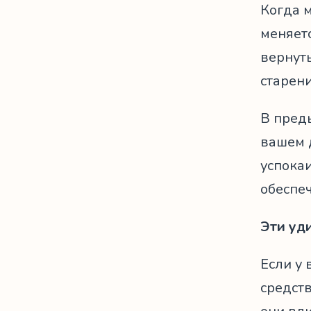
Когда 
меняетс
вернуть
старени
В пред
вашем 
успокаи
обеспеч
Эти уд
Если у
средств