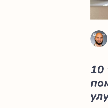
10
по
ул