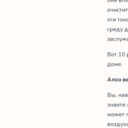
они вли
очистит
эти ток
среду д
заслуж
Вот 10
доме.
Алоэ в
Вы, нав
знаете 
может 
воздух