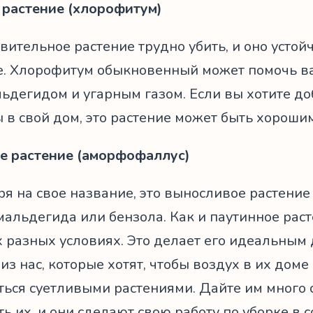
 растение (хлорофитум)
вительное растение трудно убить, и оно усто
е. Хлорофитум обыкновенный может помочь ва
ьдегидом и угарным газом. Если вы хотите д
 в свой дом, это растение может быть хороши
е растение (аморфофаллус)
я на свое название, это выносливое растение 
мальдегида или бензола. Как и паутинное рас
 разных условиях. Это делает его идеальным 
из нас, которые хотят, чтобы воздух в их дом
ться суетливыми растениями. Дайте им много 
ь их, и они сделают свою работу по уборке в 