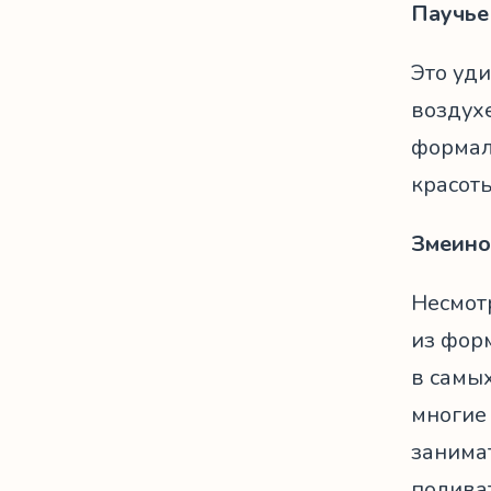
Паучье
Это уди
воздух
формал
красоты
Змеино
Несмотр
из фор
в самых
многие 
занима
поливат