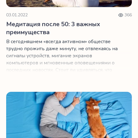
03.01.2022
366
Медитация после 50: 3 важных
преимущества
В сегодняшнем «всегда активном» обществе
трудно прожить даже минуту, не отвлекаясь на
сигналы устройств, мигание экранов
компьютеров и мгновенные оповещениями о
последних новостях. Стоит ли удивляться, что
мы все так напряжены? Если вы ищете способ
убежать от постоянного натиска беспокойства,
раздражения, гнева, неуверенности в себе,
Улучшаем сон с помощью простых поз йоги от бессонн
беспокойства и внутреннего разговора с самим
собой, которые вызваны повседневными
стрессами, подумайте о медитации. Это
позволит контролировать стресс, повысить
продуктивность и сохранить здоровье и
комфорт.