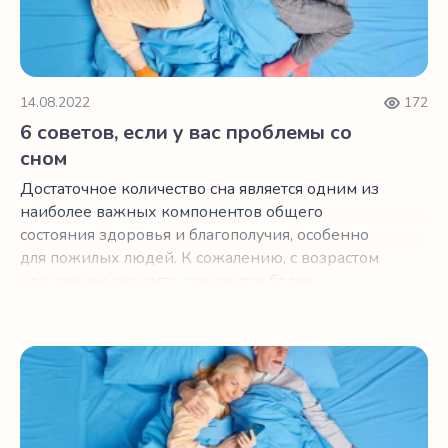
14.08.2022
172
6 советов, если у вас проблемы со
сном
Достаточное количество сна является одним из
наиболее важных компонентов общего
состояния здоровья и благополучия, особенно
для пожилых людей. К сожалению, с возрастом
наш режим сна часто становится более
нерегулярным.
Как использование дневника сна может помочь вам лучш