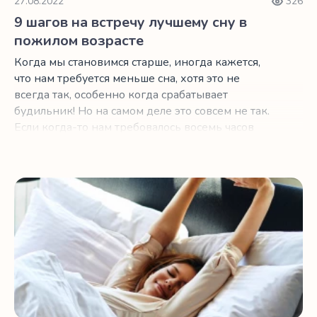
27.08.2022
326
9 шагов на встречу лучшему сну в
пожилом возрасте
Когда мы становимся старше, иногда кажется,
что нам требуется меньше сна, хотя это не
всегда так, особенно когда срабатывает
будильник! Но на самом деле это совсем не так.
Если когда-то нам требовалось восемь часов
сна в сутки, с возрастом нам по-прежнему
требуется столько же сна.
3 удивительных вечерних перекуса для лучшего сна