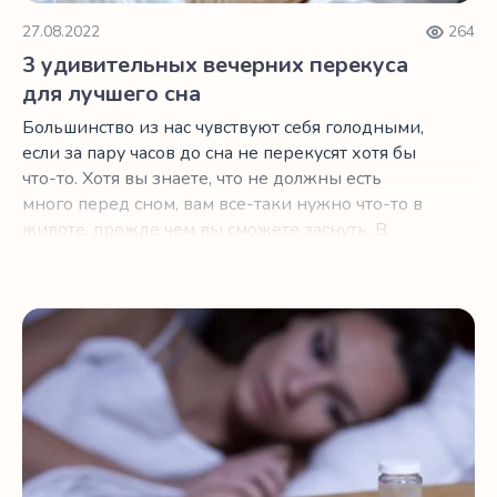
27.08.2022
264
3 удивительных вечерних перекуса
для лучшего сна
Большинство из нас чувствуют себя голодными,
если за пару часов до сна не перекусят хотя бы
что-то. Хотя вы знаете, что не должны есть
много перед сном, вам все-таки нужно что-то в
животе, прежде чем вы сможете заснуть. В
зависимости от того, ложитесь вы спать ближе
к 20:00 или 2:00, выбор неправильного
перекуса может помешать вам получить
Опасность успокоительных, которые широко распростр
необходимого качества сон. Ниже мы собрали
три перекуса, которые являются полезными и
вкусными. Это нут, киви и терпкий вишневый
сок.