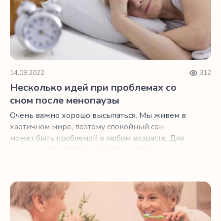
14.08.2022
312
Несколько идей при проблемах со
сном после менопаузы
Очень важно хорошо высыпаться. Мы живем в
хаотичном мире, поэтому спокойный сон
может быть проблемой в любом возрасте. Для
женщин это особенно актуально после
менопаузы.
Как лучше спать, изменив то, как вы чистите зубы