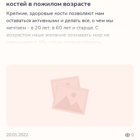
костей в пожилом возрасте
Крепкие, здоровые кости позволяют нам
оставаться активными и делать все, о чем мы
мечтаем - в 20 лет, в 60 лет и старше. С
возрастом наше желание познавать мир не
уменьшается. Мы хотим путешествовать,
проводить время в саду, общаться и получать
удовольствие от наших увлечений. Больше
всего мы хотим оставаться независимыми. К
Секреты здоровой улыбки после 60 лет
сожалению, иногда кажется, что наши тела
работают против нас. Особенно это касается
пожилых людей, которые борются с
остеопорозом.
20.01.2022
0