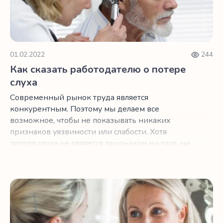
01.02.2022
244
Как сказать работодателю о потере
слуха
Современный рынок труда является
конкурентным. Поэтому мы делаем все
возможное, чтобы не показывать никаких
признаков уязвимости или слабости. Хотя
потеря слуха не является признаком ни того, ни
другого, сотрудники могут бояться говорить об
этом со своим начальством или даже с
коллегами, но бояться этого не следует.
Что делать с симптомами менопаузы
Давайте посмотрим на факты.