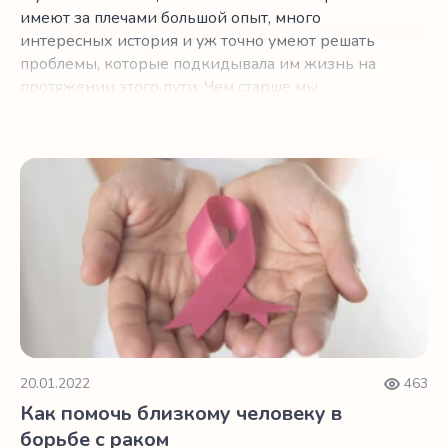
имеют за плечами большой опыт, много
интересных история и уж точно умеют решать
проблемы, которые подкидывала им жизнь на
протяжении этого пути. Чем старше мы
становимся, тем лучше умеем быть
самостоятельными и проявлять огромное
милосердие под давлением внешних
Как помочь близкому человеку в борьбе с раком
факторов. Мы гордимся тем, что держим
ситуацию под контролем. И все же есть одна
проблема со здоровьем, которая преследует
многих из нас, потому что она настолько
распространена и так внезапна, что не
поддается нашему контролю. Это пугает нас…
Да, это рак.
20.01.2022
463
Как помочь близкому человеку в
борьбе с раком