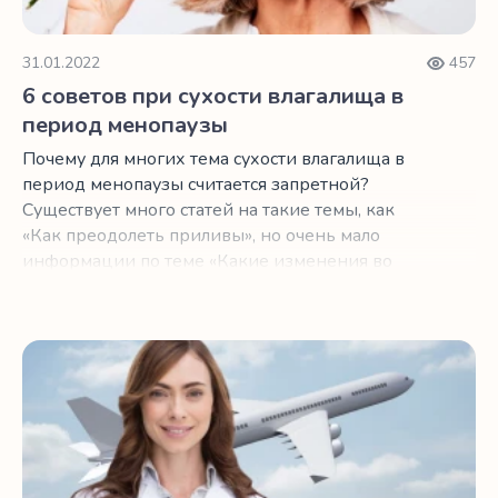
31.01.2022
457
6 советов при сухости влагалища в
период менопаузы
Почему для многих тема сухости влагалища в
период менопаузы считается запретной?
Существует много статей на такие темы, как
«Как преодолеть приливы», но очень мало
информации по теме «Какие изменения во
влагалище могут возникнуть в период
менопаузы». Складывается ощущение, что
даже просто от слова «влагалище» в названии
Как правильно подготовиться к медицинскому туризму
статьи люди чувствуют себя неуютно.