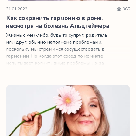
31.01.2022
365
Как сохранить гармонию в доме,
несмотря на болезнь Альцгеймера
Жизнь с кем-либо, будь то супруг, родитель
или друг, обычно наполнена проблемами,
поскольку мы стремимся сосуществовать в
гармонии. Но когда этот сосед по комнате
испытывает когнитивные проблемы из-за
болезни Альцгеймера или другого слабоумия,
найти гармонию может оказаться не просто.
6 советов при сухости влагалища в период менопаузы