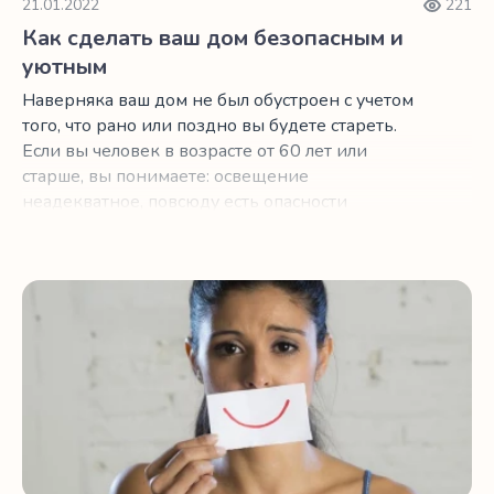
21.01.2022
221
Как сделать ваш дом безопасным и
уютным
Наверняка ваш дом не был обустроен с учетом
того, что рано или поздно вы будете стареть.
Если вы человек в возрасте от 60 лет или
старше, вы понимаете: освещение
неадекватное, повсюду есть опасности
споткнуться, полки либо слишком высокие, либо
слишком низкие, а ванная комната внезапно
стала небезопасной зоной.
Как перестать скрывать депрессию за улыбкой